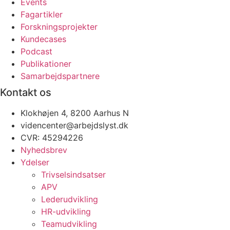
Events
Fagartikler
Forskningsprojekter
Kundecases
Podcast
Publikationer
Samarbejdspartnere
Kontakt os
Klokhøjen 4, 8200 Aarhus N
videncenter@arbejdslyst.dk
CVR:
45294226
Nyhedsbrev
Ydelser
Trivselsindsatser
APV
Lederudvikling
HR-udvikling
Teamudvikling