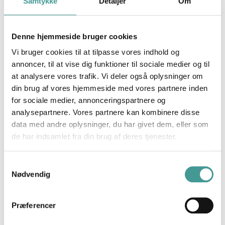
Samtykke
Detaljer
Om
Høj mening er høj
motivation
Denne hjemmeside bruger cookies
Vi bruger cookies til at tilpasse vores indhold og
annoncer, til at vise dig funktioner til sociale medier og til
Mariagerfjord Kommune
at analysere vores trafik. Vi deler også oplysninger om
din brug af vores hjemmeside med vores partnere inden
måler den psykologiske
for sociale medier, annonceringspartnere og
tryghed
analysepartnere. Vores partnere kan kombinere disse
data med andre oplysninger, du har givet dem, eller som
de har indsamlet fra din brug af deres tjenester.
Mening på toppen
Samtykkevalg
Nødvendig
Når dit arbejde giver
Præferencer
mening