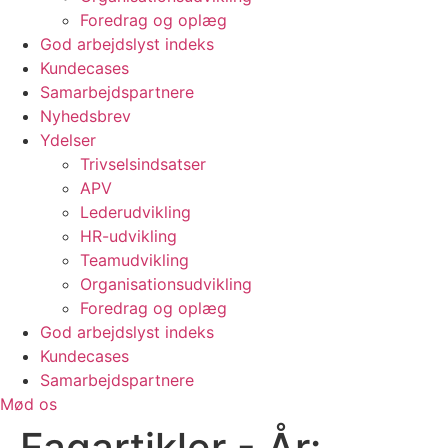
Foredrag og oplæg
God arbejdslyst indeks
Kundecases
Samarbejdspartnere
Nyhedsbrev
Ydelser
Trivselsindsatser
APV
Lederudvikling
HR-udvikling
Teamudvikling
Organisationsudvikling
Foredrag og oplæg
God arbejdslyst indeks
Kundecases
Samarbejdspartnere
Mød os
Fagartikler - År: