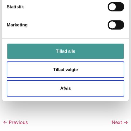
Statistik
Når lederen tør tvivle
Marketing
Når meningen forsvinder, så
Tillad alle
skab den sammen
Tillad valgte
Når utryghed står i vejen for
Afvis
meningen
←
Previous
Next
→