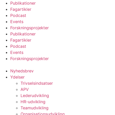
Videre
Publikationer
til
Fagartikler
indhold
Podcast
Events
Forskningsprojekter
Publikationer
Fagartikler
Podcast
Events
Forskningsprojekter
Nyhedsbrev
Ydelser
Trivselsindsatser
APV
Lederudvikling
HR-udvikling
Teamudvikling
Organisationsudvikling