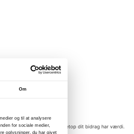
Om
 medier og til at analysere
nden for sociale medier,
andre – og når du kan se, at netop dit bidrag har værdi.
e oplysninger, du har givet