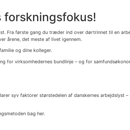
s forskningsfokus!
st. Fra første gang du træder ind over dørtrinnet til en arb
ver årene, det meste af livet igennem.
familie og dine kolleger.
ing for virksomhedernes bundlinje – og for samfundsøkon
larer syv faktorer størstedelen af danskernes arbejdslyst – 
ingsmetoden bag her.