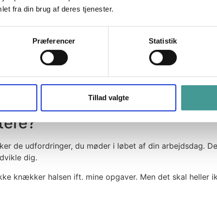
ornemmelse af, at min indsats nytter noget.
et fra din brug af deres tjenester.
Præferencer
Statistik
Tillad valgte
tere?
sker de udfordringer, du møder i løbet af din arbejdsdag. De
dvikle dig.
ikke knækker halsen ift. mine opgaver. Men det skal heller ik