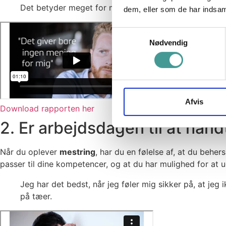
Det betyder meget for min motivation, at jeg har en f
dem, eller som de har indsaml
Samtykkevalg
Nødvendig
Afvis
Download rapporten her
2. Er arbejdsdagen til at hånd
Når du oplever
mestring
, har du en følelse af, at du beher
passer til dine kompetencer, og at du har mulighed for at u
Jeg har det bedst, når jeg føler mig sikker på, at jeg 
på tæer.