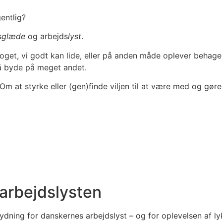
entlig?
s
glæde
og arbejds
lyst
.
 noget, vi godt kan lide, eller på anden måde oplever behag
gså byde på meget andet.
Om at styrke eller (gen)finde viljen til at være med og gøre
 arbejdslysten
dning for danskernes arbejdslyst – og for oplevelsen af lyk