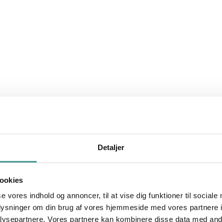
Detaljer
ookies
se vores indhold og annoncer, til at vise dig funktioner til sociale
oplysninger om din brug af vores hjemmeside med vores partnere i
r dit arbejdsliv på noget, der giver
mening
for dig selv og 
ysepartnere. Vores partnere kan kombinere disse data med andr