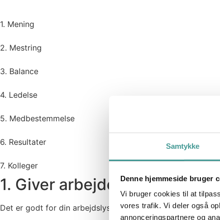
1. Mening
2. Mestring
3. Balance
4. Ledelse
5. Medbestemmelse
6. Resultater
Samtykke
7. Kolleger
Denne hjemmeside bruger c
1. Giver arbejdet mening?
Vi bruger cookies til at tilpas
vores trafik. Vi deler også 
Det er godt for din arbejdslyst, når du oplever, at du bruge
annonceringspartnere og anal