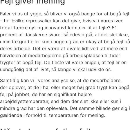
Fejl giver mening
Føler vi os utrygge, så bliver vi også bange for at begå fejl
– for hvilke repressalier kan det give, hvis vi i vores iver
for at tænke nyt og innovativt kommer til at fejle? 51
procent af danskerne svarer således også, at det slet ikke,
i mindre grad eller kun i nogen grad er okay at begå fejl på
deres arbejde. Det er værd at dvæle lidt ved, at mere end
halvdelen af medarbejderne på arbejdspladsen til tider
frygter at begå fejl. De fleste vil være enige i, at fejl er en
uundgåelig del af livet, så længe vi skal udvikle os.
Samtidig kan vi i vores analyse se, at de medarbejdere,
der oplever, at de i høj eller meget høj grad trygt kan begå
fejl på jobbet, de har en signifikant højere
arbejdslysttemperatur, end dem der slet ikke eller kun i
mindre grad har den oplevelse. Det samme billede gør sig i
gældende i forhold til temperaturen for mening.