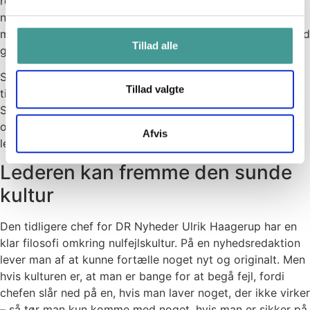
resultat lidt nuancering, for i nogle jobfunktioner er det
nødvendigt at stile efter et minimum af fejl, og ligeledes
må fejl ikke blive en sovepude, hvor sjusk og ligegyldighed
Tillad alle
giver venstrehåndsarbejde.
Som menneske har vi ikke lyst til at fejle, men fejl er med
Tillad valgte
til at udvikle organisationen, hvis vi lærer af vores fejl.
Samtidig kan vi se, at det fremmer arbejdslysten og
oplevelsen af mening, når vi tør at fejle. Hvordan kan
Afvis
lederen være med til at understøtte sådan en kultur?
Lederen kan fremme den sunde
kultur
Den tidligere chef for DR Nyheder Ulrik Haagerup har en
klar filosofi omkring nulfejlskultur. På en nyhedsredaktion
lever man af at kunne fortælle noget nyt og originalt. Men
hvis kulturen er, at man er bange for at begå fejl, fordi
chefen slår ned på en, hvis man laver noget, der ikke virker
– så tør man kun komme med noget, hvis man er sikker på,