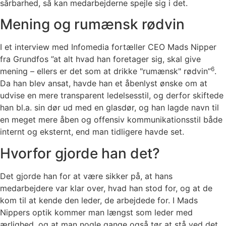
sårbarhed, så kan medarbejderne spejle sig i det.
Mening og rumænsk rødvin
I et interview med Infomedia fortæller CEO Mads Nipper
fra Grundfos ”at alt hvad han foretager sig, skal give
6
mening – ellers er det som at drikke "rumænsk" rødvin”
.
Da han blev ansat, havde han et åbenlyst ønske om at
udvise en mere transparent ledelsesstil, og derfor skiftede
han bl.a. sin dør ud med en glasdør, og han lagde navn til
en meget mere åben og offensiv kommunikationsstil både
internt og eksternt, end man tidligere havde set.
Hvorfor gjorde han det?
Det gjorde han for at være sikker på, at hans
medarbejdere var klar over, hvad han stod for, og at de
kom til at kende den leder, de arbejdede for. I Mads
Nippers optik kommer man længst som leder med
ærlighed, og at man nogle gange også tør at stå ved det,