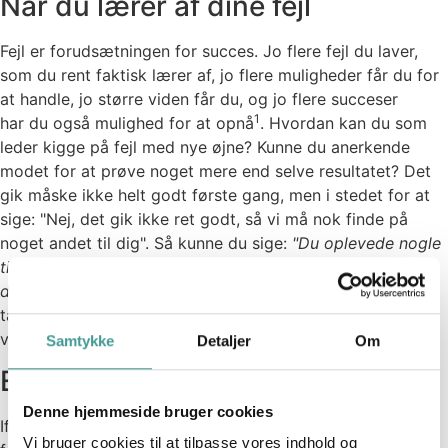
Når du lærer af dine fejl
Fejl er forudsætningen for succes. Jo flere fejl du laver,
som du rent faktisk lærer af, jo flere muligheder får du for
at handle, jo større viden får du, og jo flere succeser
1
har du også mulighed for at opnå
. Hvordan kan du som
leder kigge på fejl med nye øjne? Kunne du anerkende
modet for at prøve noget mere end selve resultatet? Det
gik måske ikke helt godt første gang, men i stedet for at
sige: "Nej, det gik ikke ret godt, så vi må nok finde på
noget andet til dig". Så kunne du sige:
"Du oplevede nogle
ting undervejs, som ikke gik så godt. Hvis du skulle gøre
det igen, hvad ville du så gøre anderledes?"
. På den måde
tager du ikke modet fra din medarbejder, men du hjælper
2
vedkommende til at turde at prøve igen
.
Samtykke
Detaljer
Om
Er du god, når du fejler?
Denne hjemmeside bruger cookies
Ifølge en Gallupundersøgelse fra 2018 blandt
Vi bruger cookies til at tilpasse vores indhold og
3