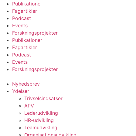
Videre
Publikationer
til
Fagartikler
indhold
Podcast
Events
Forskningsprojekter
Publikationer
Fagartikler
Podcast
Events
Forskningsprojekter
Nyhedsbrev
Ydelser
Trivselsindsatser
APV
Lederudvikling
HR-udvikling
Teamudvikling
Organisationsudvikling