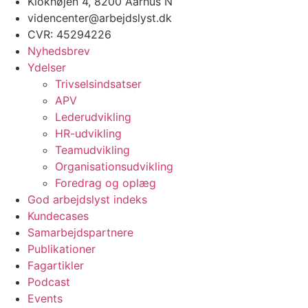
Klokhøjen 4, 8200 Aarhus N
videncenter@arbejdslyst.dk
CVR:
45294226
Nyhedsbrev
Ydelser
Trivselsindsatser
APV
Lederudvikling
HR-udvikling
Teamudvikling
Organisationsudvikling
Foredrag og oplæg
God arbejdslyst indeks
Kundecases
Samarbejdspartnere
Publikationer
Fagartikler
Podcast
Events