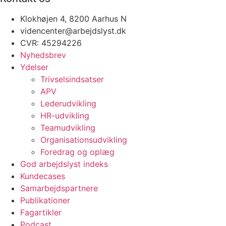
Klokhøjen 4, 8200 Aarhus N
videncenter@arbejdslyst.dk
CVR:
45294226
Nyhedsbrev
Ydelser
Trivselsindsatser
APV
Lederudvikling
HR-udvikling
Teamudvikling
Organisationsudvikling
Foredrag og oplæg
God arbejdslyst indeks
Kundecases
Samarbejdspartnere
Publikationer
Fagartikler
Podcast