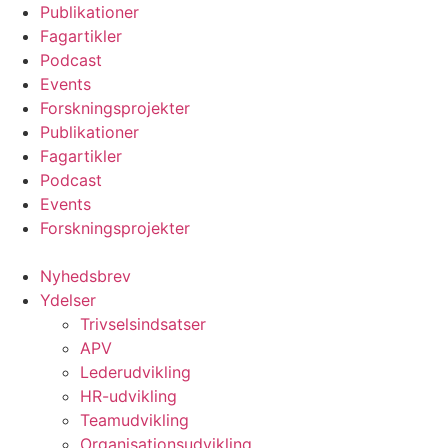
Videre
Publikationer
til
Fagartikler
indhold
Podcast
Events
Forskningsprojekter
Publikationer
Fagartikler
Podcast
Events
Forskningsprojekter
Nyhedsbrev
Ydelser
Trivselsindsatser
APV
Lederudvikling
HR-udvikling
Teamudvikling
Organisationsudvikling