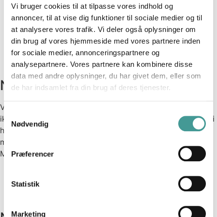
tilstrækkeligt styr på tingene. At have frihed til
Vi bruger cookies til at tilpasse vores indhold og
noget, man ikke har tilstrækkeligt kontrol over,
annoncer, til at vise dig funktioner til sociale medier og til
føles alt andet en frit og fører sjældent til noget
at analysere vores trafik. Vi deler også oplysninger om
godt.”
din brug af vores hjemmeside med vores partnere inden
– Hans Henrik Knoop, lektor og associeret
for sociale medier, annonceringspartnere og
professor
analysepartnere. Vores partnere kan kombinere disse
data med andre oplysninger, du har givet dem, eller som
Nye organisationer med power
de har indsamlet fra din brug af deres tjenester.
Vi giver dig et billede af nye typer af organisationer, som
Samtykkevalg
ikke har klassiske lederprofiler, som vi kender dem – men i
Nødvendig
højere grad facilitatorer og sparringspartnere. Her er det
medarbejderne, som bestemmer og har budgetansvaret.
Mange kender dem som TEAL-organisationer.
Præferencer
Her er det medarbejderne, der træffer
Statistik
beslutningerne, og det skaber tryghed
– Ann-Christina Matzen, virksomhedsleder JAC
Marketing