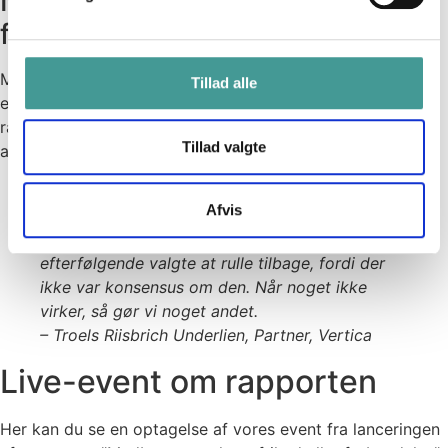
Når medbestemmelse bliver en
forbandelse
Men vi hejser også et flag. For medbestemmelse kan blive
Tillad alle
en forbandelse, hvis medarbejderen oplever manglende
rammer eller en usikker retning. Vores undersøgelse viser,
Tillad valgte
at mange medarbejdere er udfordret her.
Hvis du egenhændigt tager en beslutning, så
Afvis
undrer folk sig virkelig her og bliver måske også
sure. Jeg traf en beslutning i sommer, som vi
efterfølgende valgte at rulle tilbage, fordi der
ikke var konsensus om den. Når noget ikke
virker, så gør vi noget andet.
– Troels Riisbrich Underlien, Partner, Vertica
Live-event om rapporten
Her kan du se en optagelse af vores event fra lanceringen