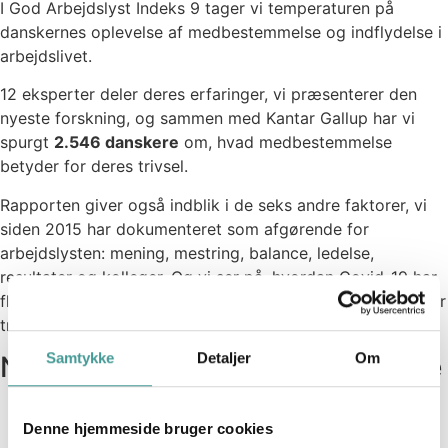
I God Arbejdslyst Indeks 9 tager vi temperaturen på
danskernes oplevelse af medbestemmelse og indflydelse i
arbejdslivet.
12 eksperter deler deres erfaringer, vi præsenterer den
nyeste forskning, og sammen med Kantar Gallup har vi
spurgt
2.546 danskere
om, hvad medbestemmelse
betyder for deres trivsel.
Rapporten giver også indblik i de seks andre faktorer, vi
siden 2015 har dokumenteret som afgørende for
arbejdslysten: mening, mestring, balance, ledelse,
resultater og kolleger. Og vi ser på, hvordan Covid-19 har
flyttet fokus til løn og jobsikkerhed som vigtige drivere for
trivsel.
Samtykke
Detaljer
Om
Når frihed kræver styr på tingene
Frihed til selvledelse er en tillidserklæring - og
Denne hjemmeside bruger cookies
er altid at foretrække, om blot man har