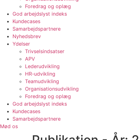
Foredrag og oplæg
God arbejdslyst indeks
Kundecases
Samarbejdspartnere
Nyhedsbrev
Ydelser
Trivselsindsatser
APV
Lederudvikling
HR-udvikling
Teamudvikling
Organisationsudvikling
Foredrag og oplæg
God arbejdslyst indeks
Kundecases
Samarbejdspartnere
Mød os
Publikation - År:
2