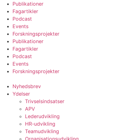
Videre
Publikationer
til
Fagartikler
indhold
Podcast
Events
Forskningsprojekter
Publikationer
Fagartikler
Podcast
Events
Forskningsprojekter
Nyhedsbrev
Ydelser
Trivselsindsatser
APV
Lederudvikling
HR-udvikling
Teamudvikling
Organisationsudvikling