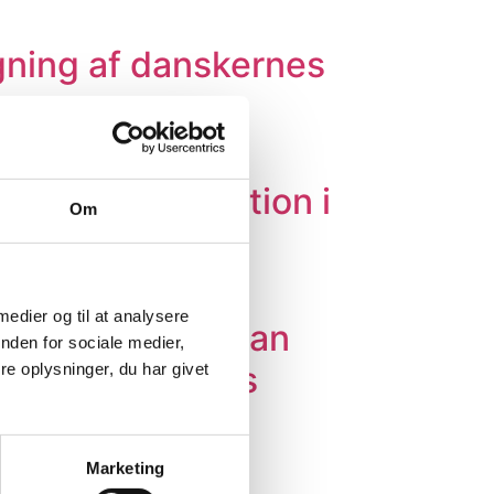
gning af danskernes
ng som motivation i
Om
 medier og til at analysere
ss og om, hvordan
nden for sociale medier,
r sig til stress
e oplysninger, du har givet
Marketing