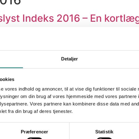
yst Indeks 2016 – En kortlæ
ing? – undersøgelse om meni
Detaljer
ookies
se vores indhold og annoncer, til at vise dig funktioner til sociale
ersøgelse om årsager til stre
oplysninger om din brug af vores hjemmeside med vores partnere i
anske arbejdsmarked forholde
ysepartnere. Vores partnere kan kombinere disse data med andr
et fra din brug af deres tjenester.
ion Index 2016
Præferencer
Statistik