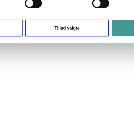
 og inspirerer til handling, der fremmer medarbejdertrivsel
Tillad valgte