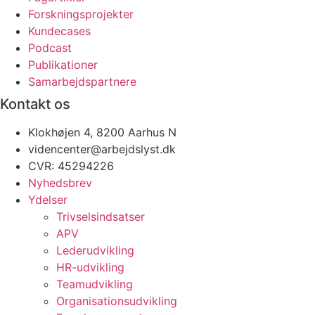
Forskningsprojekter
Kundecases
Podcast
Publikationer
Samarbejdspartnere
Kontakt os
Klokhøjen 4, 8200 Aarhus N
videncenter@arbejdslyst.dk
CVR:
45294226
Nyhedsbrev
Ydelser
Trivselsindsatser
APV
Lederudvikling
HR-udvikling
Teamudvikling
Organisationsudvikling