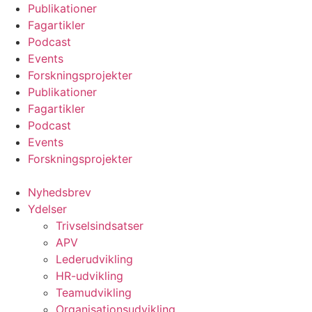
Videre
Publikationer
til
Fagartikler
indhold
Podcast
Events
Forskningsprojekter
Publikationer
Fagartikler
Podcast
Events
Forskningsprojekter
Nyhedsbrev
Ydelser
Trivselsindsatser
APV
Lederudvikling
HR-udvikling
Teamudvikling
Organisationsudvikling