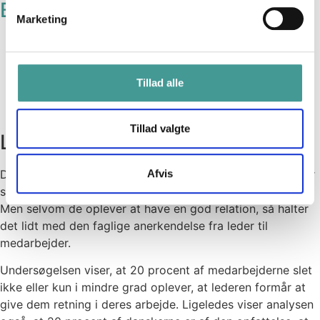
Balance
Marketing
Din arbejdslyst påvirkes af din oplevelse af, om
der er balance mellem antallet af opgaver og
den tid, du har til at løse dem. Men du er mere
Tillad alle
end dit arbejde. Derfor skal der også være
balance mellem dit arbejdsliv og dit privatliv.
Tillad valgte
Ledelse
Danskerne har generelt et godt forhold til deres leder. Her
Afvis
scorer de 74 point ud af 100 point på temperaturskalaen.
Men selvom de oplever at have en god relation, så halter
det lidt med den faglige anerkendelse fra leder til
medarbejder.
Undersøgelsen viser, at 20 procent af medarbejderne slet
ikke eller kun i mindre grad oplever, at lederen formår at
give dem retning i deres arbejde. Ligeledes viser analysen