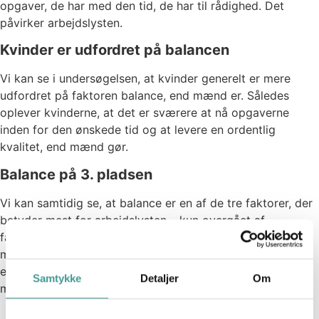
opgaver, de har med den tid, de har til rådighed. Det
påvirker arbejdslysten.
Kvinder er udfordret på balancen
Vi kan se i undersøgelsen, at kvinder generelt er mere
udfordret på faktoren balance, end mænd er. Således
oplever kvinderne, at det er sværere at nå opgaverne
inden for den ønskede tid og at levere en ordentlig
kvalitet, end mænd gør.
Balance på 3. pladsen
Vi kan samtidig se, at balance er en af de tre faktorer, der
betyder mest for arbejdslysten – kun overgået af
faktorerne mening og mestring. Derfor er det en faktor,
man som leder bør have i fokus, hvis man gerne vil skabe
et sundt og trivselsfremmende miljø for sine
Samtykke
Detaljer
Om
medarbejdere.