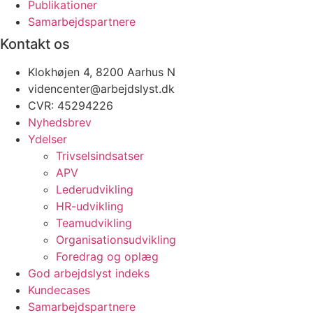
Publikationer
Samarbejdspartnere
Kontakt os
Klokhøjen 4, 8200 Aarhus N
videncenter@arbejdslyst.dk
CVR:
45294226
Nyhedsbrev
Ydelser
Trivselsindsatser
APV
Lederudvikling
HR-udvikling
Teamudvikling
Organisationsudvikling
Foredrag og oplæg
God arbejdslyst indeks
Kundecases
Samarbejdspartnere