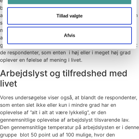
enkelte livstilfredshedsspørgsmål og sammenholder
besvarelserne her med den gennemsnitlige temperatur på
arbejdslysten, kan vi fx se, at blandt de respondenter, som
Tillad valgte
slet ikke eller kun i mindre grad oplever en følelse af
mening i livet, er den gennemsnitlige oplevelse af
Afvis
arbejdslyst helt nede på 49 point. Omvendt er den
gennemsnitlige oplevelse af arbejdslyst på 77 point blandt
de respondenter, som enten i høj eller i meget høj grad
oplever en følelse af mening i livet.
Arbejdslyst og tilfredshed med
livet
Vores undersøgelse viser også, at blandt de respondenter,
som enten slet ikke eller kun i mindre grad har en
oplevelse af ”alt i alt at være lykkelig”, er den
gennemsnitlige oplevelse af arbejdslyst tilsvarende lav.
Den gennemsnitlige temperatur på arbejdslysten er i denne
gruppe blot 50 point ud af 100 mulige, hvor den