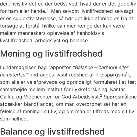
den, hvis liv det er, der bedst ved, hvad der er det gode liv
1
for ham eller hende.
Men selvom livstilfredshed selvsagt
er en subjektiv størrelse, så bør det ikke afholde os fra at
forsøge at forstå, hvilke sammenhænge der kan være
mellem menneskers oplevelse af henholdsvis
livstilfredshed, arbejdslyst og balance.
Mening og livstilfredshed
I undersøgelsen bag rapporten
”Balance – harmoni eller
hamsterhjul”
, indfanges livstilfredshed af fire spørgsmål.,
som alle er velafprøvede og oprindeligt formuleret i et tæt
samarbejde mellem Institut for Lykkeforskning, Kantar
2
Gallup og Videncenter for God Arbejdslyst.
Spørgsmålene
afdækker blandt andet, om man overordnet set har en
følelse af mening i sit liv, og om man er tilfreds med sit liv
som helhed.
Balance og livstilfredshed