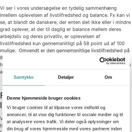
Vi ser i vores undersøgelse en tydelig sammenhæng
imellem oplevelsen af livstilfredshed og balance. Fx kan vi
se, at blandt de danskere, der enten slet ikke eller i mindre
grad oplever, at der til daglig er balance mellem deres
arbejdsliv og deres privatliv, er oplevelsen af
livstilfredshed kun gennemsnitligt på 58 point ud af 100
mulige. Omvendt er den gennemsnitlige livstilfredshed på
82 point blandt de respondenter, som i høj eller i meget
høj grad oplever, at der til daglig er balance mellem deres
arbejdsliv og privatliv.
Samtykke
Detaljer
Om
Familien er vigtig for
Denne hjemmeside bruger cookies
livstilfredshed og balance
Vi bruger cookies til at tilpasse vores indhold og
annoncer, til at vise dig funktioner til sociale medier og til
Vi ved, at opbakning fra hjemmefronten er vigtig i forhold
at analysere vores trafik. Vi deler også oplysninger om
til oplevelsen af balance i arbejdslivet og i livet generelt.
din brug af vores hjemmeside med vores partnere inden