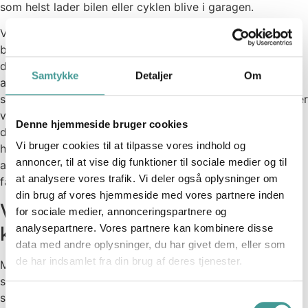
som helst lader bilen eller cyklen blive i garagen.
Vi kan være forskellige steder i livet. Børn skal hentes og
bringes, og balancen kan derfor blive bedre, når vi er
derhjemme og kan spare en køretur frem og tilbage fra
Samtykke
Detaljer
Om
arbejde. Samtidig oplever vi måske, at støjen fra
storrumskontoret og antallet af forstyrrelser fra kolleger er
væk, når vi sidder derhjemme i ro og mag. Omvendt kan
Denne hjemmeside bruger cookies
det være, at de unge og måske nye på arbejdsmarkedet
Vi bruger cookies til at tilpasse vores indhold og
har et større behov for at blive integreret på
annoncer, til at vise dig funktioner til sociale medier og til
arbejdspladsen og brug for tættere kontakt og hyppigere
at analysere vores trafik. Vi deler også oplysninger om
faglig sparring.
din brug af vores hjemmeside med vores partnere inden
Vi savner fællesskabet med
for sociale medier, annonceringspartnere og
kollegerne
analysepartnere. Vores partnere kan kombinere disse
data med andre oplysninger, du har givet dem, eller som
de har indsamlet fra din brug af deres tjenester.
Men hjemmearbejde risikerer også at have en slagside. En
slagside som måske medfører, at flere begynder at ønske
sig tilbage på kontoret. Tilbage til kolleger, faglig sparring
Samtykkevalg