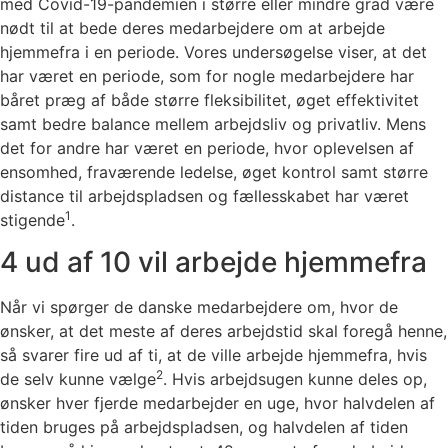
med Covid-19-pandemien i større eller mindre grad være
nødt til at bede deres medarbejdere om at arbejde
hjemmefra i en periode. Vores undersøgelse viser, at det
har været en periode, som for nogle medarbejdere har
båret præg af både større fleksibilitet, øget effektivitet
samt bedre balance mellem arbejdsliv og privatliv. Mens
det for andre har været en periode, hvor oplevelsen af
ensomhed, fraværende ledelse, øget kontrol samt større
distance til arbejdspladsen og fællesskabet har været
1
stigende
.
4 ud af 10 vil arbejde hjemmefra
Når vi spørger de danske medarbejdere om, hvor de
ønsker, at det meste af deres arbejdstid skal foregå henne,
så svarer fire ud af ti, at de ville arbejde hjemmefra, hvis
2
de selv kunne vælge
. Hvis arbejdsugen kunne deles op,
ønsker hver fjerde medarbejder en uge, hvor halvdelen af
tiden bruges på arbejdspladsen, og halvdelen af tiden