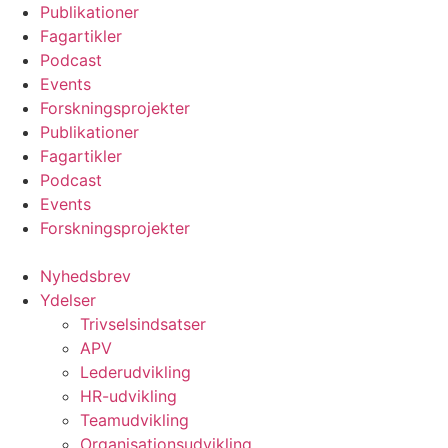
Videre
Publikationer
til
Fagartikler
indhold
Podcast
Events
Forskningsprojekter
Publikationer
Fagartikler
Podcast
Events
Forskningsprojekter
Nyhedsbrev
Ydelser
Trivselsindsatser
APV
Lederudvikling
HR-udvikling
Teamudvikling
Organisationsudvikling