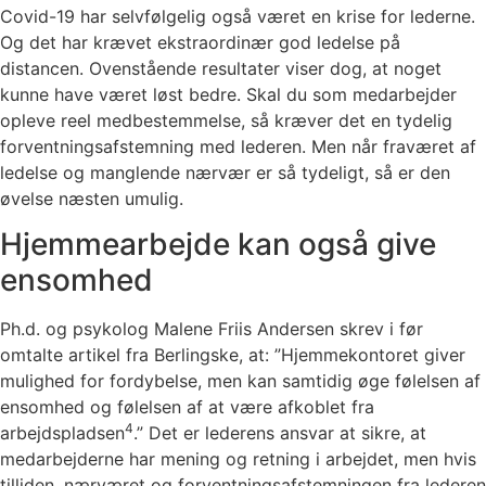
Covid-19 har selvfølgelig også været en krise for lederne.
Og det har krævet ekstraordinær god ledelse på
distancen. Ovenstående resultater viser dog, at noget
kunne have været løst bedre. Skal du som medarbejder
opleve reel medbestemmelse, så kræver det en tydelig
forventningsafstemning med lederen. Men når fraværet af
ledelse og manglende nærvær er så tydeligt, så er den
øvelse næsten umulig.
Hjemmearbejde kan også give
ensomhed
Ph.d. og psykolog Malene Friis Andersen skrev i før
omtalte artikel fra Berlingske, at: ”Hjemmekontoret giver
mulighed for fordybelse, men kan samtidig øge følelsen af
ensomhed og følelsen af at være afkoblet fra
4
arbejdspladsen
.” Det er lederens ansvar at sikre, at
medarbejderne har mening og retning i arbejdet, men hvis
tilliden, nærværet og forventningsafstemningen fra lederen