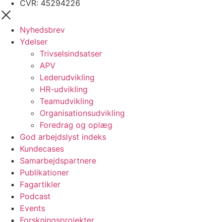
CVR:
45294226
Nyhedsbrev
Ydelser
Trivselsindsatser
APV
Lederudvikling
HR-udvikling
Teamudvikling
Organisationsudvikling
Foredrag og oplæg
God arbejdslyst indeks
Kundecases
Samarbejdspartnere
Publikationer
Fagartikler
Podcast
Events
Forskningsprojekter