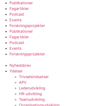
Videre
Publikationer
til
Fagartikler
indhold
Podcast
Events
Forskningsprojekter
Publikationer
Fagartikler
Podcast
Events
Forskningsprojekter
Nyhedsbrev
Ydelser
Trivselsindsatser
APV
Lederudvikling
HR-udvikling
Teamudvikling
Organisationsudvikling