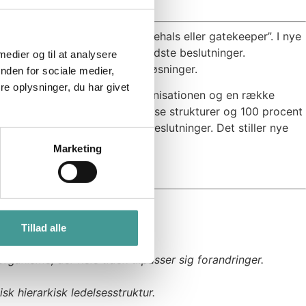
or lederen ikke bliver ”flaskehals eller gatekeeper”. I nye
ialister, der kan træffe de bedste beslutninger.
 medier og til at analysere
n og er medudviklere af nye løsninger.
nden for sociale medier,
e oplysninger, du har givet
 med en leder i toppen af organisationen og en række
er, høringsgrupper, ledelsesløse strukturer og 100 procent
an tør at handle og træffe beslutninger. Det stiller nye
Marketing
n
Tillad alle
ganisme, der hele tiden tilpasser sig forandringer.
sisk hierarkisk ledelsesstruktur.