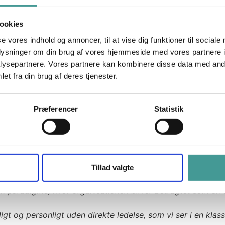
ookies
 og det kalder på nye kompetencer og ledelsesstrukturer, hv
 og sociokrati er beslutningskraften udliciteret til de spec
se vores indhold og annoncer, til at vise dig funktioner til sociale
år 100 procent ansvar i hele processen, sidder for bordende
oplysninger om din brug af vores hjemmeside med vores partnere i
ysepartnere. Vores partnere kan kombinere disse data med andr
måde har droppet den klassiske forestilling om et hierarki
et fra din brug af deres tjenester.
ationsdiagram i atomer og arbejder med cirkler, kernegrupp
e såvel som private med en høj grad af selvledelse, hvor m
fået nye roller.
Præferencer
Statistik
Definition på en TEAL-organisatio
Tillad valgte
k paradigme, hvor organisationen bliver betragtet som en or
gligt og personligt uden direkte ledelse, som vi ser i en klas