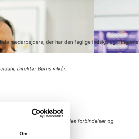
 de medarbejdere, der har den faglige indsigt og ”fingrene
ldahl, Direktør Børns vilkår.
ganiseret i cirkler med indbyrdes forbindelser og
Om