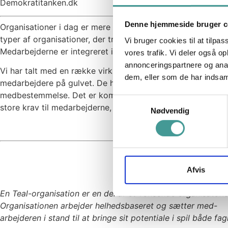
Demokratitanken.dk
Denne hjemmeside bruger c
Organisationer i dag er mere komplekse end for 15 år siden,
typer af organisationer, der trækker på paradigmer som TEAL
Vi bruger cookies til at tilpas
Medarbejderne er integreret i ledelsesprocesser, hvor de f
vores trafik. Vi deler også 
annonceringspartnere og anal
Vi har talt med en række virksomheder, som på hver deres 
dem, eller som de har indsaml
medarbejdere på gulvet. De har splittet det kendte organis
medbestemmelse. Det er komplekse organisationer, offentlig
Samtykkevalg
store krav til medarbejderne, og de traditionelle ledere har 
Nødvendig
Afvis
En Teal-organisation er en del af et voksende organisatoris
Organisationen arbejder helhedsbaseret og sætter med-
arbejderen i stand til at bringe sit potentiale i spil både fa