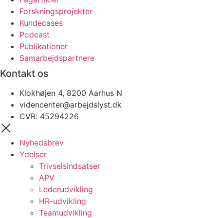
Forskningsprojekter
Kundecases
Podcast
Publikationer
Samarbejdspartnere
Kontakt os
Klokhøjen 4, 8200 Aarhus N
videncenter@arbejdslyst.dk
CVR:
45294226
Nyhedsbrev
Ydelser
Trivselsindsatser
APV
Lederudvikling
HR-udvikling
Teamudvikling