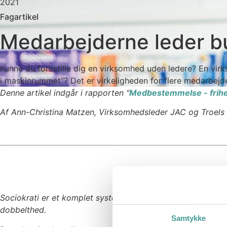
2021
Fagartikel
Medarbejderne leder b
Kunne du forestille dig en virksomhed uden ledere? En vir
i maskinrummet”? Det er virkeligheden for flere medarbejde
Denne artikel indgår i rapporten "
Medbestemmelse - frihed
Af Ann-Christina Matzen, Virksomhedsleder JAC og Troels Ri
Sociokrati er et komplet systemdesign for gennemsigtig orga
dobbelthed.
Samtykke