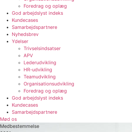
Foredrag og oplæg
God arbejdslyst indeks
Kundecases
Samarbejdspartnere
Nyhedsbrev
Ydelser
Trivselsindsatser
APV
Lederudvikling
HR-udvikling
Teamudvikling
Organisationsudvikling
Foredrag og oplæg
God arbejdslyst indeks
Kundecases
Samarbejdspartnere
Mød os
Medbestemmelse