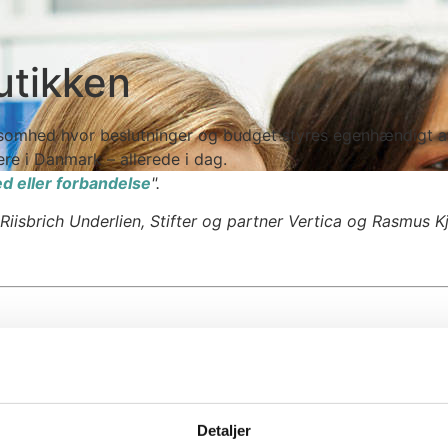
utikken
ksomhed hvor beslutninger og budget styres egenhændigt af
re i Danmark – allerede i dag.
 eller forbandelse
".
isbrich Underlien, Stifter og partner Vertica og Rasmus Kje
Definition på sociokrati
nisatorisk styring og struktur, hvor individer og led er or
Detaljer