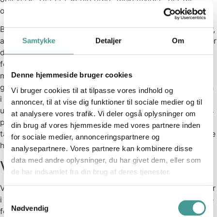
oplevelsen af balance til at tippe for mange danskere.
Blandt de lønmodtagere, som i høj eller meget høj oplever,
at arbejdet fylder for meget i tankerne, når de holder fri, er
Samtykke
Detaljer
Om
den gennemsnitlige temperatur på
forventningsdimensionen nede på 38 point ud af 100
mulige. Til sammenligning er temperaturen på
Denne hjemmeside bruger cookies
gennemsnitligt 70 point blandt dem, der slet ikke eller kun
Vi bruger cookies til at tilpasse vores indhold og
i ringe grad oplever, at arbejdet fylder i fritiden. Vores
annoncer, til at vise dig funktioner til sociale medier og til
undersøgelse dokumenterer altså, at vi generelt udfordres
at analysere vores trafik. Vi deler også oplysninger om
på vores oplevelse af balance i arbejdslivet, fordi vi
din brug af vores hjemmeside med vores partnere inden
tænker (for) meget på vores arbejde, når vi egentlig burde
for sociale medier, annonceringspartnere og
holde fri med familien.
analysepartnere. Vores partnere kan kombinere disse
data med andre oplysninger, du har givet dem, eller som
Vi presser os selv
de har indsamlet fra din brug af deres tjenester.
Vores undersøgelse viser også, at hver fjerde lønmodtager
Samtykkevalg
i Danmark i højere grad føler sig presset på grund af egne
Nødvendig
forventninger end af forventninger fra henholdsvis, leder