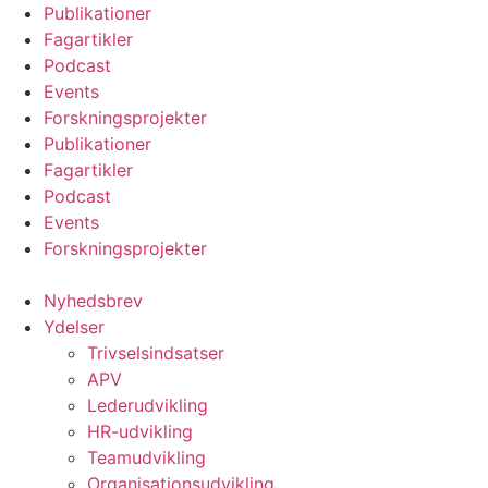
Videre
Publikationer
til
Fagartikler
indhold
Podcast
Events
Forskningsprojekter
Publikationer
Fagartikler
Podcast
Events
Forskningsprojekter
Nyhedsbrev
Ydelser
Trivselsindsatser
APV
Lederudvikling
HR-udvikling
Teamudvikling
Organisationsudvikling