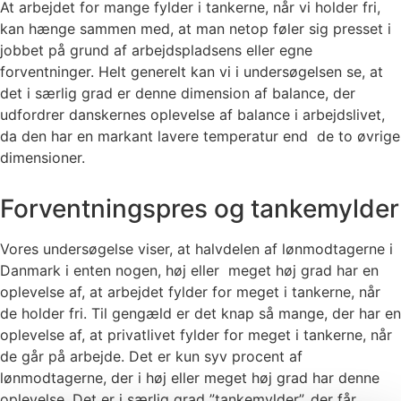
At arbejdet for mange fylder i tankerne, når vi holder fri,
kan hænge sammen med, at man netop føler sig presset i
jobbet på grund af arbejdspladsens eller egne
forventninger. Helt generelt kan vi i undersøgelsen se, at
det i særlig grad er denne dimension af balance, der
udfordrer danskernes oplevelse af balance i arbejdslivet,
da den har en markant lavere temperatur end de to øvrige
dimensioner.
Forventningspres og tankemylder
Vores undersøgelse viser, at halvdelen af lønmodtagerne i
Danmark i enten nogen, høj eller meget høj grad har en
oplevelse af, at arbejdet fylder for meget i tankerne, når
de holder fri. Til gengæld er det knap så mange, der har en
oplevelse af, at privatlivet fylder for meget i tankerne, når
de går på arbejde. Det er kun syv procent af
lønmodtagerne, der i høj eller meget høj grad har denne
oplevelse. Det er i særlig grad ”tankemylder”, der får