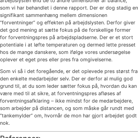
arbejdslysten end de to andre dimensioner af balance,
som vi har behandlet i denne rapport. Der er dog stadig en
signifikant sammenhæng mellem dimensionen
”forventninger” og effekten på arbejdslysten. Derfor giver
det god mening at sætte fokus på de forskellige former
for forventningspres på arbejdspladserne. Der er et stort
potentiale i at løfte temperaturen og dermed lette presset
hos de mange danskere, som ifølge vores undersøgelse
oplever et eget pres eller pres fra omgivelserne.
Som vi så i det foregående, er det oplevede pres størst fra
den enkelte medarbejder selv. Der er derfor al mulig god
grund til, at du som leder sætter fokus på, hvordan du kan
være med til at sikre, at forventningspres afløses af
forventningsafklaring – ikke mindst for de medarbejdere,
som arbejder på distancen, og som måske går rundt med
”tankemylder” om, hvornår de mon har gjort arbejdet godt
nok.