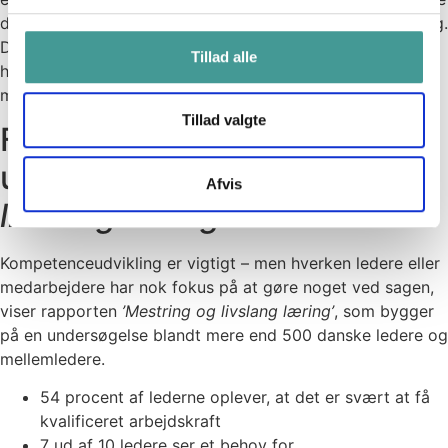
dyrt og langvarigt at lade medarbejderne opkvalificere sig.
Der findes fx en del e-læringskurser, som kan tages ’i
Tillad alle
huset’ – og det kan også være nemmere for
medarbejderne at få til at passe ind i hverdagen.
Tillad valgte
Fakta fra
undersøgelsen
'Mestring og
Afvis
livslang læring'
Kompetenceudvikling er vigtigt – men hverken ledere eller
medarbejdere har nok fokus på at gøre noget ved sagen,
viser rapporten
’Mestring og livslang læring’
, som bygger
på en undersøgelse blandt mere end 500 danske ledere og
mellemledere.
54 procent af lederne oplever, at det er svært at få
kvalificeret arbejdskraft
7 ud af 10 ledere ser et behov for