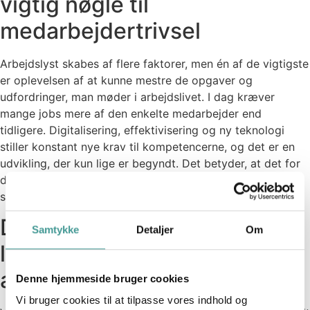
vigtig nøgle til
medarbejdertrivsel
Arbejdslyst skabes af flere faktorer, men én af de vigtigste
er oplevelsen af at kunne mestre de opgaver og
udfordringer, man møder i arbejdslivet. I dag kræver
mange jobs mere af den enkelte medarbejder end
tidligere. Digitalisering, effektivisering og ny teknologi
stiller konstant nye krav til kompetencerne, og det er en
udvikling, der kun lige er begyndt. Det betyder, at det for
de fleste er blevet endnu vigtigere at udvikle de faglige
såvel som sociale og personlige kompetencer.
Det starter med dig som
Samtykke
Detaljer
Om
leder, men det er ikke kun dit
ansvar
Denne hjemmeside bruger cookies
Vi bruger cookies til at tilpasse vores indhold og