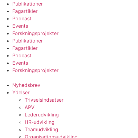
Videre
Publikationer
til
Fagartikler
indhold
Podcast
Events
Forskningsprojekter
Publikationer
Fagartikler
Podcast
Events
Forskningsprojekter
Nyhedsbrev
Ydelser
Trivselsindsatser
APV
Lederudvikling
HR-udvikling
Teamudvikling
Organisationsudvikling