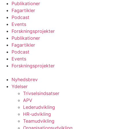
Videre
Publikationer
til
Fagartikler
indhold
Podcast
Events
Forskningsprojekter
Publikationer
Fagartikler
Podcast
Events
Forskningsprojekter
Nyhedsbrev
Ydelser
Trivselsindsatser
APV
Lederudvikling
HR-udvikling
Teamudvikling
Organisationsudvikling