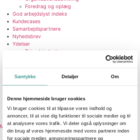
Foredrag og oplæg
God arbejdslyst indeks
Kundecases
Samarbejdspartnere
Nyhedsbrev
Ydelser
Trivselsindsatser
APV
Lederudvikling
HR-udvikling
Samtykke
Detaljer
Om
Teamudvikling
Organisationsudvikling
Foredrag og oplæg
Denne hjemmeside bruger cookies
God arbejdslyst indeks
Vi bruger cookies til at tilpasse vores indhold og
Kundecases
annoncer, til at vise dig funktioner til sociale medier og til
Samarbejdspartnere
at analysere vores trafik. Vi deler også oplysninger om
Mød os
din brug af vores hjemmeside med vores partnere inden
Aalborg Universitet
for sociale medier, annonceringspartnere og