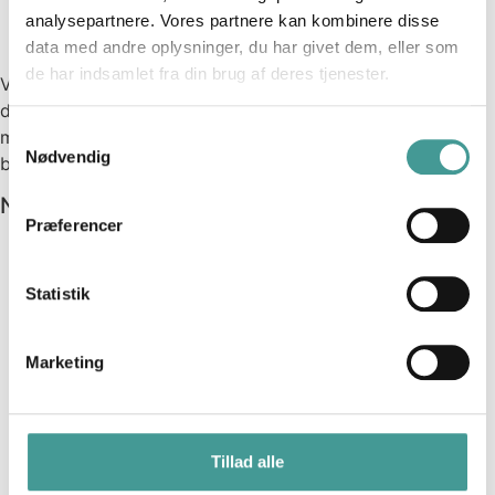
analysepartnere. Vores partnere kan kombinere disse
data med andre oplysninger, du har givet dem, eller som
de har indsamlet fra din brug af deres tjenester.
Vi engagerer os direkte på arbejdspladserne, skaber
dialog og inspirerer til handling, der fremmer
Samtykkevalg
medarbejdertrivsel og motivation – og giver bonus på
Nødvendig
bundlinjen!
Nyttige links
Præferencer
Cookies
Persondatapolitik
Statistik
Events
Fagartikler
Forskningsprojekter
Marketing
Kundecases
Podcast
Publikationer
Samarbejdspartnere
Tillad alle
Cookies