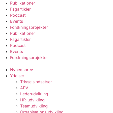
Videre
Publikationer
til
Fagartikler
indhold
Podcast
Events
Forskningsprojekter
Publikationer
Fagartikler
Podcast
Events
Forskningsprojekter
Nyhedsbrev
Ydelser
Trivselsindsatser
APV
Lederudvikling
HR-udvikling
Teamudvikling
Organisationsudvikling