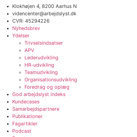
Klokhøjen 4, 8200 Aarhus N
videncenter@arbejdslyst.dk
CVR:
45294226
Nyhedsbrev
Ydelser
Trivselsindsatser
APV
Lederudvikling
HR-udvikling
Teamudvikling
Organisationsudvikling
Foredrag og oplæg
God arbejdslyst indeks
Kundecases
Samarbejdspartnere
Publikationer
Fagartikler
Podcast