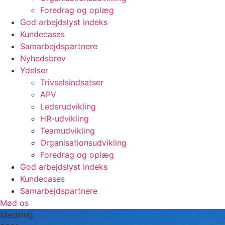
Foredrag og oplæg
God arbejdslyst indeks
Kundecases
Samarbejdspartnere
Nyhedsbrev
Ydelser
Trivselsindsatser
APV
Lederudvikling
HR-udvikling
Teamudvikling
Organisationsudvikling
Foredrag og oplæg
God arbejdslyst indeks
Kundecases
Samarbejdspartnere
Mød os
Mestring