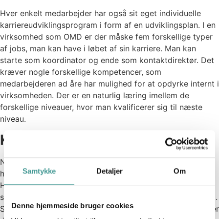
Hver enkelt medarbejder har også sit eget individuelle
karriereudviklingsprogram i form af en udviklingsplan. I en
virksomhed som OMD er der måske fem forskellige typer
af jobs, man kan have i løbet af sin karriere. Man kan
starte som koordinator og ende som kontaktdirektør. Det
kræver nogle forskellige kompetencer, som
medarbejderen ad åre har mulighed for at opdyrke internt i
virksomheden. Der er en naturlig læring imellem de
forskellige niveauer, hvor man kvalificerer sig til næste
niveau.
Kend dine kompetencer
Når en medarbejder bliver ansat, så ved vedkommende,
Samtykke
Detaljer
Om
hvilke kompetencer det kræver for at nå til næste rolle.
Her har man mulighed for løbende at opdyrke de
selvsamme kompetencer gennem Accelerate-programmet.
Denne hjemmeside bruger cookies
Som medarbejder ved man altså, hvilke grundkompetencer