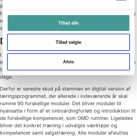
ikke nødvendigvis gavner OMD. Men så længe der er
fælles målsætninger, som også gavner OMD undervejs, og
medarbejderen benytter sine kompetencer aktivt i
Tillad alle
virksomheden, så er det et win-win for begge parter.
Der er brug for fleksibilitet
Tillad valgte
I 2020 viste Corona-krisen dog, at der var brug for et
Afvis
mere fleksibelt kompetenceudviklingsprogram, som kunne
tilgås, når man havde brug for det og ikke kun på faste
dage.
Derfor er seneste skud på stammen en digital version af
læringsprogrammet, der allerede i indeværende år skal
rumme 90 forskellige moduler. Det bliver moduler til
nyansatte i form af et onboardingforløb og introduktion til
de forskellige kompetencer, som OMD rummer. Ligeledes
bliver det konkret træning i udvalgte værktøjer og
kompetencer samt salgstræning. Alle moduler afsluttes