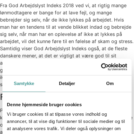
Fra God Arbejdslyst Indeks 2018 ved vi, at rigtig mange
lønmodtagere er bange for at lave fejl, og mange
bebrejder sig selv, når de ikke lykkes på arbejdet. Hvis
man har en tendens til at vende blikket indad og bebrejde
sig selv, når man har en oplevelse af ikke at lykkes på
arbejdet, vil det kunne føre til en følelse af skam og stress.
Samtidig viser God Arbejdslyst Indeks også, at de fleste
danskere mener, at det er vigtigt at være god til sit
arbejde. Så hvis man både synes, det er vigtigt at være
god til sit arbejde og samtidig har en oplevelse af, at man
ikke er helt god nok, kan man risikere at ende i en ond
3
Samtykke
Detaljer
Om
spiral med både skam og stress.
Fra skam til god arbejdslyst
Denne hjemmeside bruger cookies
Pernille Steen Pedersen beskriver skam som en følelse, vi
Vi bruger cookies til at tilpasse vores indhold og
kan reagere med i situationer, hvor vi har vores selvfølelse
annoncer, til at vise dig funktioner til sociale medier og til
og selvrespekt i spil. Skam opstår, når der bliver for stor
at analysere vores trafik. Vi deler også oplysninger om
afstand mellem, hvordan vi gerne vil være og de faktiske