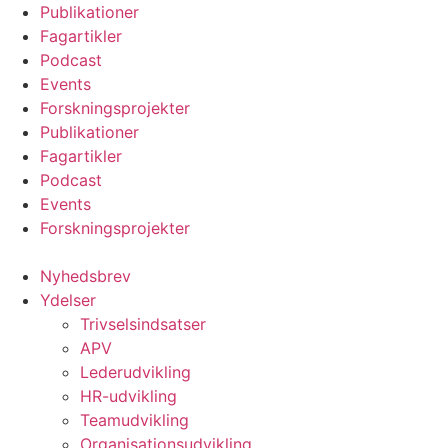
Videre
Publikationer
til
Fagartikler
indhold
Podcast
Events
Forskningsprojekter
Publikationer
Fagartikler
Podcast
Events
Forskningsprojekter
Nyhedsbrev
Ydelser
Trivselsindsatser
APV
Lederudvikling
HR-udvikling
Teamudvikling
Organisationsudvikling