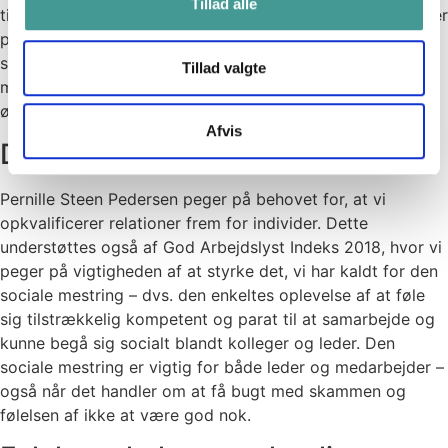
Tillad alle
tid og ro til at kunne løse opgaven. For medarbejderen, der
primært reagerer på skam som relationsmester, er det
særlig vigtigt, at lederen tager sig tid til at lytte til
Tillad valgte
medarbejderen, giver mulighed for at tale om det og i
øvrigt møder medarbejderen med forståelse.
Afvis
Den sociale mestring er vigtig
Pernille Steen Pedersen peger på behovet for, at vi
opkvalificerer relationer frem for individer. Dette
understøttes også af God Arbejdslyst Indeks 2018, hvor vi
peger på vigtigheden af at styrke det, vi har kaldt for den
sociale mestring – dvs. den enkeltes oplevelse af at føle
sig tilstrækkelig kompetent og parat til at samarbejde og
kunne begå sig socialt blandt kolleger og leder. Den
sociale mestring er vigtig for både leder og medarbejder –
også når det handler om at få bugt med skammen og
følelsen af ikke at være god nok.