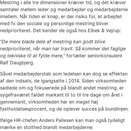
Mestring i alle tre dimensioner kræver tid, og det kræver
samtaler mellem leder og medarbejder og medarbejderne
imellem. Når tiden er knap, er der risiko for, at arbejdet
med fx den sociale og personlige mestring bliver
nedprioriteret. Det kender de også hos Elbek & Vejrup:
“De mere bløde dele af mestring kan godt blive
nedprioriteret, når man har travlt. Så kommer det faglige
og tekniske til at fylde mere,”
fortæller seniorkonsulent
Ralf Daugbjerg.
Såvel medarbejderstab som ledelsen kan dog se effekten
af den indsats, de igangsatte i 2014. Siden virksomheden
sadlede om og fokuserede på blandt andet mestring, er
sygefraværet faldet markant til to til tre dage om året i
gennemsnit, virksomheden har en meget høj
fastholdelsesprocent, og de oplever succes på bundlinjen.
Ifølge HR-chefen Anders Pallesen kan man også tydeligt
mærke en stolthed blandt medarbejderne: