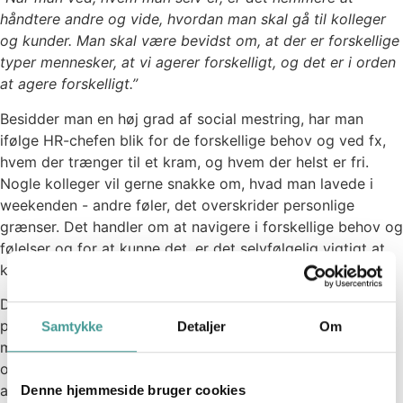
håndtere andre og vide, hvordan man skal gå til kolleger
og kunder. Man skal være bevidst om, at der er forskellige
typer mennesker, at vi agerer forskelligt, og det er i orden
at agere forskelligt.”
Besidder man en høj grad af social mestring, har man
ifølge HR-chefen blik for de forskellige behov og ved fx,
hvem der trænger til et kram, og hvem der helst er fri.
Nogle kolleger vil gerne snakke om, hvad man lavede i
weekenden - andre føler, det overskrider personlige
grænser. Det handler om at navigere i forskellige behov og
følelser og for at kunne det, er det selvfølgelig vigtigt at
kende sine kolleger, men også sig selv.
Derfor får alle medarbejdere hos Elbek & Vejrup lavet en
personlighedsprofiltest. Det er et redskab til
Samtykke
Detaljer
Om
medarbejderne selv, så de bliver klogere på, hvem de er
og samtidig får en forståelse for, at nogle kolleger er
anderledes end dem selv.
Denne hjemmeside bruger cookies