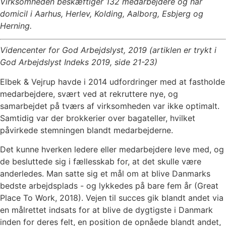
Virksomheden beskæftiger 132 medarbejdere og har
domicil i Aarhus, Herlev, Kolding, Aalborg, Esbjerg og
Herning.
Videncenter for God Arbejdslyst, 2019 (artiklen er trykt i
God Arbejdslyst Indeks 2019, side 21-23)
Elbek & Vejrup havde i 2014 udfordringer med at fastholde
medarbejdere, svært ved at rekruttere nye, og
samarbejdet på tværs af virksomheden var ikke optimalt.
Samtidig var der brokkerier over bagateller, hvilket
påvirkede stemningen blandt medarbejderne.
Det kunne hverken ledere eller medarbejdere leve med, og
de besluttede sig i fællesskab for, at det skulle være
anderledes. Man satte sig et mål om at blive Danmarks
bedste arbejdsplads - og lykkedes på bare fem år (Great
Place To Work, 2018). Vejen til succes gik blandt andet via
en målrettet indsats for at blive de dygtigste i Danmark
inden for deres felt, en position de opnåede blandt andet,