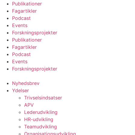
Videre
Publikationer
til
Fagartikler
indhold
Podcast
Events
Forskningsprojekter
Publikationer
Fagartikler
Podcast
Events
Forskningsprojekter
Nyhedsbrev
Ydelser
Trivselsindsatser
APV
Lederudvikling
HR-udvikling
Teamudvikling
Organisationsudvikling