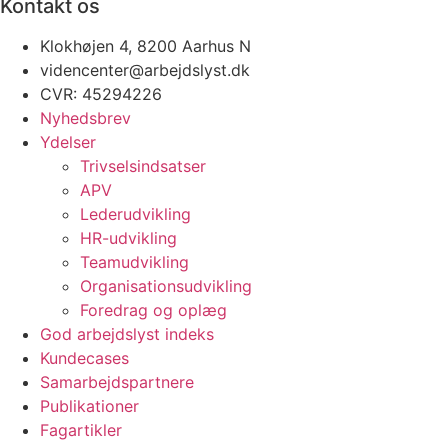
Kontakt os
Klokhøjen 4, 8200 Aarhus N
videncenter@arbejdslyst.dk
CVR:
45294226
Nyhedsbrev
Ydelser
Trivselsindsatser
APV
Lederudvikling
HR-udvikling
Teamudvikling
Organisationsudvikling
Foredrag og oplæg
God arbejdslyst indeks
Kundecases
Samarbejdspartnere
Publikationer
Fagartikler