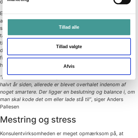
den faglige og den personlige mestring.
Erfaringen fra Elbek & Vejrup er også, at man ved at tage
ansvar kan være med til at sikre, at man udvikler både sig
Tillad alle
selv og arbejdspladsen. Det betyder, at medarbejderne, i
takt med at de bliver fagligt dygtigere, kan se, hvad de
tidligere har gjort forkert eller kunne have gjort bedre. I
Tillad valgte
den situation er det vigtigt i samarbejde med lederen at
finde en god balance mellem, hvad de skal lave om, og
hvad de skal lade stå:
Afvis
“Hos os går det så hurtigt, at det, man har lavet for et
halvt år siden, allerede er blevet overhalet indenom af
noget smartere. Der ligger en beslutning og balance i, om
man skal kode det om eller lade stå til”
, siger Anders
Pallesen
Mestring og stress
Konsulentvirksomheden er meget opmærksom på, at