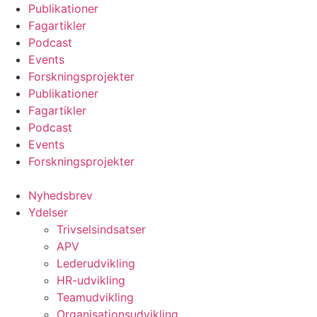
Videre
Publikationer
til
Fagartikler
indhold
Podcast
Events
Forskningsprojekter
Publikationer
Fagartikler
Podcast
Events
Forskningsprojekter
Nyhedsbrev
Ydelser
Trivselsindsatser
APV
Lederudvikling
HR-udvikling
Teamudvikling
Organisationsudvikling