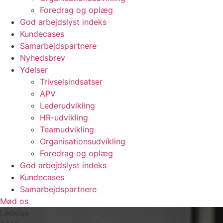
Foredrag og oplæg
God arbejdslyst indeks
Kundecases
Samarbejdspartnere
Nyhedsbrev
Ydelser
Trivselsindsatser
APV
Lederudvikling
HR-udvikling
Teamudvikling
Organisationsudvikling
Foredrag og oplæg
God arbejdslyst indeks
Kundecases
Samarbejdspartnere
Mød os
Ledelse