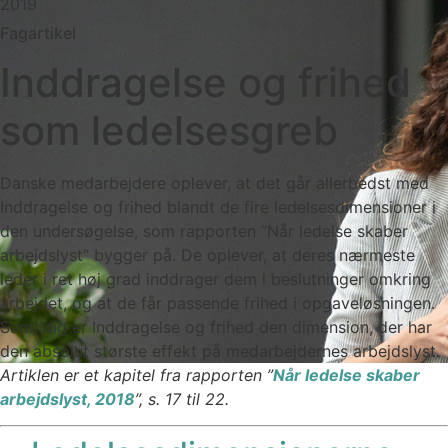
2019
Fagartikel
Inddragelse og frihed
som ledelsesgreb
Danske medarbejdere oplever, at det går allerbedst med
Inddragelse og frihed blandt de fire ledelsesdimensioner i
den undersøgelse, som rapporten “Når ledelse skaber
arbejdslyst” bygger på. De oplever, at deres nærmeste
leder i ret høj grad inddrager dem i beslutninger omkring
arbejdet, og at de får passende frihed i opgaveløsningen.
Samtidig er Inddragelse og frihed den dimension, der har
den absolut største effekt på medarbejdernes arbejdslyst.
Artiklen er et kapitel fra rapporten ”
Når ledelse skaber
arbejdslyst, 2018
”, s. 17 til 22.