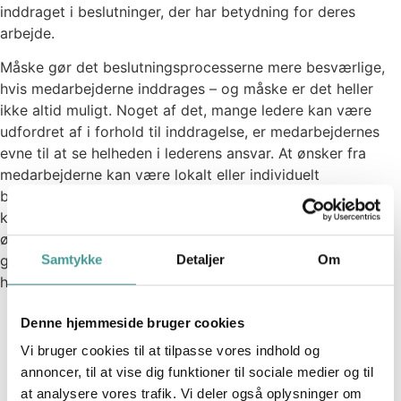
inddraget i beslutninger, der har betydning for deres
arbejde.
Måske gør det beslutningsprocesserne mere besværlige,
hvis medarbejderne inddrages – og måske er det heller
ikke altid muligt. Noget af det, mange ledere kan være
udfordret af i forhold til inddragelse, er medarbejdernes
evne til at se helheden i lederens ansvar. At ønsker fra
medarbejderne kan være lokalt eller individuelt
begrundede, blandt andet på grund af manglende
kendskab til andre interessenter eller ledelseshensyn i
øvrigt. Her er det lederens opgave, hvor det er muligt, at
Samtykke
Detaljer
Om
give flere perspektiver og øve medarbejderne i et
helhedssyn.
Det er fantastisk at se, at et element som
Denne hjemmeside bruger cookies
inddragelse og frihed er noget af det, der
Vi bruger cookies til at tilpasse vores indhold og
betyder allermest for danskernes oplevelse af
annoncer, til at vise dig funktioner til sociale medier og til
arbejdslyst. Der er vi helt særlige i Danmark.
at analysere vores trafik. Vi deler også oplysninger om