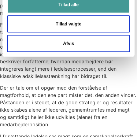
Tillad alle
på involvering og integration, men det afgørende er det
mindset, der ligger bag.
Tillad valgte
Frisættende ledelse gør op den traditionelle ledelses-
tænkning, der i sin præmis sætter et afgørende skel
mellem ledere og medarbejdere – mellem dem, der leder,
Afvis
og dem, der udfører. I bogen
Frisættende ledelse –
kunsten at integrere medarbejdere i ledelsesprocesser
,
beskriver forfatterne, hvordan medarbejdere bør
integreres langt mere i ledelsesprocesser, end den
klassiske adskillelsestænkning har bidraget til.
Der er tale om et opgør med den forståelse af
magtforhold, at den ene part mister det, den anden vinder.
Påstanden er i stedet, at de gode strategier og resultater
ikke skabes alene af lederen, gennemtrumfes med magt
og samtidigt heller ikke udvikles (alene) fra en
medarbejderposition.
I frisættende ledelse ses magt som en samskabelseskraft,