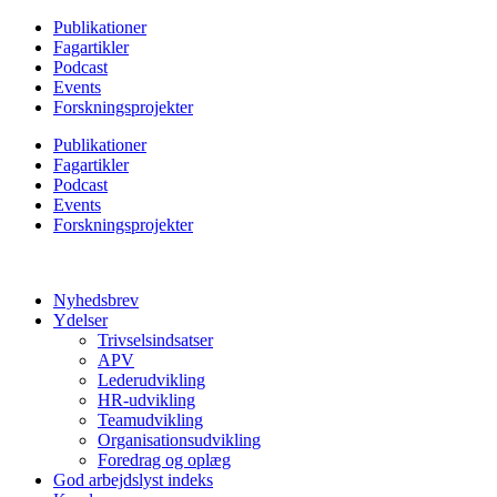
Videre
Publikationer
til
Fagartikler
indhold
Podcast
Events
Forskningsprojekter
Publikationer
Fagartikler
Podcast
Events
Forskningsprojekter
Nyhedsbrev
Ydelser
Trivselsindsatser
APV
Lederudvikling
HR-udvikling
Teamudvikling
Organisationsudvikling
Foredrag og oplæg
God arbejdslyst indeks