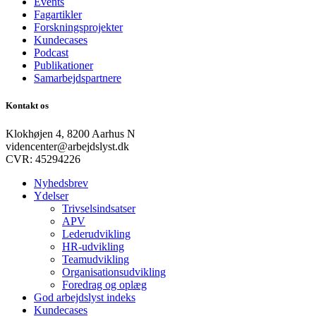
Events
Fagartikler
Forskningsprojekter
Kundecases
Podcast
Publikationer
Samarbejdspartnere
Kontakt os
Klokhøjen 4, 8200 Aarhus N
videncenter@arbejdslyst.dk
CVR:
45294226
Nyhedsbrev
Ydelser
Trivselsindsatser
APV
Lederudvikling
HR-udvikling
Teamudvikling
Organisationsudvikling
Foredrag og oplæg
God arbejdslyst indeks
Kundecases