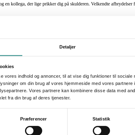
og en kollega, der lige prikker dig på skulderen. Velkendte afbrydelser f
n er en af de hyppigste årsager til stress i deres arbejde. God Arbejdsly
Detaljer
a vores arbejde i fritiden. -
Kilde: Undersøg
ookies
se vores indhold og annoncer, til at vise dig funktioner til sociale
oplysninger om din brug af vores hjemmeside med vores partnere i
ysepartnere. Vores partnere kan kombinere disse data med andr
et fra din brug af deres tjenester.
tidligt på arbejde, og læg de vigtigste opgaver der
Præferencer
Statistik
flytter din telefonsvarer.
or større fordybelse at tage en hjemmearbejdsdag.