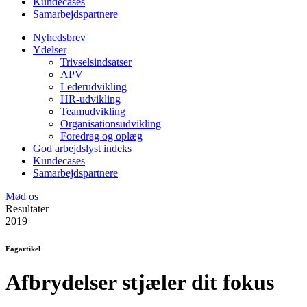
Kundecases
Samarbejdspartnere
Nyhedsbrev
Ydelser
Trivselsindsatser
APV
Lederudvikling
HR-udvikling
Teamudvikling
Organisationsudvikling
Foredrag og oplæg
God arbejdslyst indeks
Kundecases
Samarbejdspartnere
Mød os
Resultater
2019
Fagartikel
Afbrydelser stjæler dit fokus