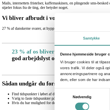
Mails, internettets fristelser, kaffemaskinen, en plingende sms-besked 
stjæler fokus fra de ting, der betyder noget.
Vi bliver afbrudt i vores arbejde
27 % af danskerne svarer, at hyppige afbrydelser i løbet af arbejdsdage
Samtykke
23 % af os bliver ugentligt kontaktet fr
Denne hjemmeside bruger c
god arbejdslyst og YouGov, 2015.
Vi bruger cookies til at tilpas
vores trafik. Vi deler også 
annonceringspartnere og anal
dem, eller som de har indsaml
Sådan undgår du forstyrrelser
Samtykkevalg
Find tidspunkter i løbet af dagen, hvor du kan finde ro. Mød fx 
Nødvendig
Vælg to faste tidspunkter på dagen, hvor du tjekker din mail og a
Hvis du har mulighed for det, så kan det give ro og mulighed f