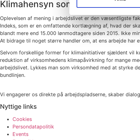
Klimahensyn som bidrag til størr
Oplevelsen af mening i arbejdslivet er den væsentligste fa
Indeks, som er en omfattende kortlægning af, hvad der sk
blandt mere end 15.000 lønmodtagere siden 2015. Ikke mindst
At bidrage til noget større handler om, at ens arbejde har
Selvom forskellige former for klimainitiativer sjældent vi
reduktion af virksomhedens klimapåvirkning for mange meda
arbejdslivet. Lykkes man som virksomhed med at styrke den e
bundlinjen.
Vi engagerer os direkte på arbejdspladserne, skaber dialog
Nyttige links
Cookies
Persondatapolitik
Events