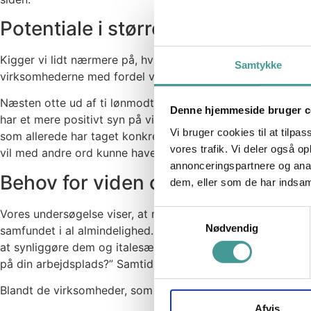
Potentiale i større klimahensyn
Kigger vi lidt nærmere på, hvilken rolle arbejdspladserne i
Samtykke
virksomhederne med fordel vil kunne sætte langt mere foku
Næsten otte ud af ti lønmodtagere svarer, at de er enten he
Denne hjemmeside bruger c
har et mere positivt syn på virksomheder, der tager konkre
Vi bruger cookies til at tilpas
som allerede har taget konkrete klimainitiativer, bakker i e
vores trafik. Vi deler også 
vil med andre ord kunne have en gavnlig indvirkning på vi
annonceringspartnere og anal
Behov for viden og synlighed
dem, eller som de har indsaml
Vores undersøgelse viser, at mange virksomheder endnu ikk
Samtykkevalg
Nødvendig
samfundet i al almindelighed. Samtidig tyder resultatet af v
at synliggøre dem og italesætte dem over for deres medarb
på din arbejdsplads?” Samtidig svarer godt en femtedel, at
Blandt de virksomheder, som allerede tager klimainitiativ
Afvis