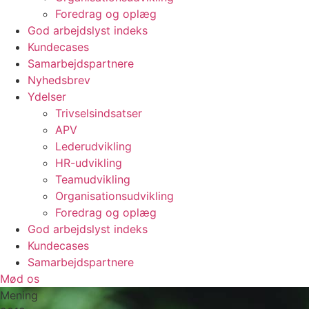
Foredrag og oplæg
God arbejdslyst indeks
Kundecases
Samarbejdspartnere
Nyhedsbrev
Ydelser
Trivselsindsatser
APV
Lederudvikling
HR-udvikling
Teamudvikling
Organisationsudvikling
Foredrag og oplæg
God arbejdslyst indeks
Kundecases
Samarbejdspartnere
Mød os
Mening