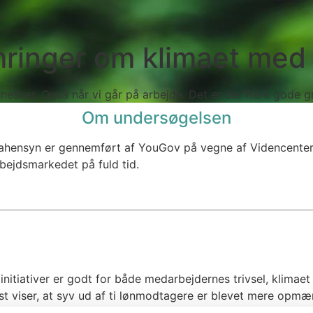
ringer om klimaet med 
sker. Også når vi går på arbejde. Det er der flere gode gru
Om undersøgelsen
hensyn er gennemført af YouGov på vegne af Videncenter fo
rbejdsmarkedet på fuld tid.
nitiativer er godt for både medarbejdernes trivsel, klimaet
t viser, at syv ud af ti lønmodtagere er blevet mere opmæ