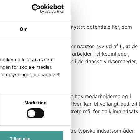
 undersøgelse, at der er et uudnyttet potentiale her, som
Om
tage klimahensyn. Samtidig svarer næsten syv ud af ti, at de
rocent af de medarbejdere, der arbejder i virksomheder,
 medier og til at analysere
 konkret fokus på klimainitiativer i de danske virksomheder,
nden for sociale medier,
ejdere.
e oplysninger, du har givet
r et spørgsmål som fylder meget hos medarbejderne og i
Marketing
taget forskellige klimainitiativer, kan blive langt bedre til
” på spørgsmålet ”Er der konkrete mål for en klimaindsats
å deres arbejdsplads.
g og mindre papirforbrug som tre typiske indsatsområder.
Tillad alle