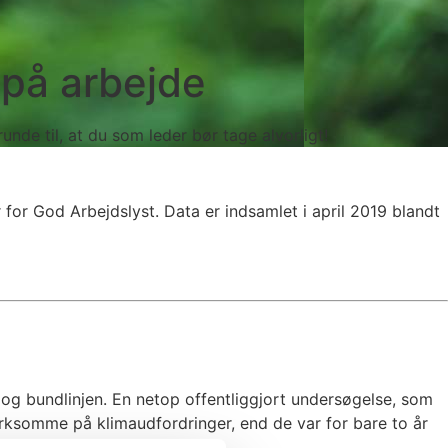
på arbejde
nde til, at du som leder bør tage alvorligt!
r God Arbejdslyst. Data er indsamlet i april 2019 blandt
 og bundlinjen. En netop offentliggjort undersøgelse, som
rksomme på klimaudfordringer, end de var for bare to år