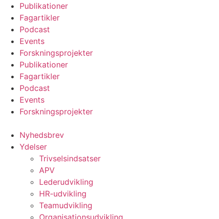
Videre
Publikationer
til
Fagartikler
indhold
Podcast
Events
Forskningsprojekter
Publikationer
Fagartikler
Podcast
Events
Forskningsprojekter
Nyhedsbrev
Ydelser
Trivselsindsatser
APV
Lederudvikling
HR-udvikling
Teamudvikling
Organisationsudvikling