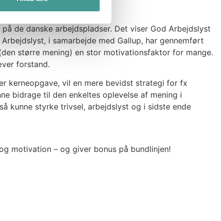
ne på de danske arbejdspladser. Det viser God Arbejdslyst
 Arbejdslyst, i samarbejde med Gallup, har gennemført
 (den større mening) en stor motivationsfaktor for mange.
æver forstand.
r kerneopgave, vil en mere bevidst strategi for fx
e bidrage til den enkeltes oplevelse af mening i
å kunne styrke trivsel, arbejdslyst og i sidste ende
 og motivation – og giver bonus på bundlinjen!