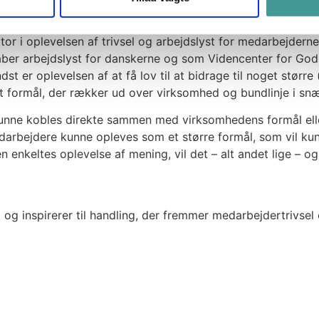
e mening
ktor i oplevelsen af trivsel og arbejdslyst for medarbejder
aber arbejdslyst for danskerne og som Videncenter for God
 er oplevelsen af at få lov til at bidrage til noget større
 et formål, der rækker ud over virksomhed og bundlinje i sn
l kunne kobles direkte sammen med virksomhedens formål elle
rbejdere kunne opleves som et større formål, som vil kunn
nkeltes oplevelse af mening, vil det – alt andet lige – ogs
 og inspirerer til handling, der fremmer medarbejdertrivsel