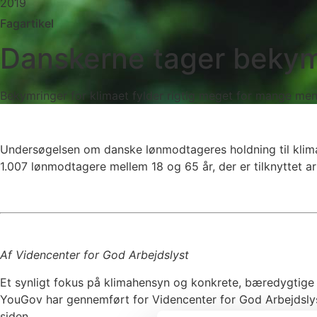
2019
Fagartikel
Danskerne tager bekym
Bekymringer for klimaet fylder rigtig meget for mange menne
Undersøgelsen om danske lønmodtageres holdning til klima
1.007 lønmodtagere mellem 18 og 65 år, der er tilknyttet a
Af Videncenter for God Arbejdslyst
Et synligt fokus på klimahensyn og konkrete, bæredygtige i
YouGov har gennemført for Videncenter for God Arbejdslys
siden.