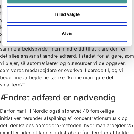
prøveperiode på tre år har virksomheden i år gjort deres
fire dages arbejdsuge permanent. En af årsagerne er, at
Tillad valgte
virksomhedens omsætning er øget med 20 procent.
Men der skal helhedstænkning til forklarer, Henrik
Afvis
Stenmann, der er seniorpartner i IIH Nordic: ”Det er ikke
nok bare at sænke arbejdstiden. For ikke at stå med
samme arbejdsbyrde, men mindre tid til at klare den, er
det alles ansvar at ændre adfærd. I stedet for at gøre, som
vi plejer, så automatiserer og outsourcer vi de opgaver,
som vores medarbejdere er overkvalificerede til, og vi
beder medarbejderne tænke: ’kunne man gøre det
smartere?’”
Ændret adfærd er nødvendig
Derfor har IIH Nordic også afprøvet 40 forskellige
initiativer herunder afspilning af koncentrationsmusik og
det, der kaldes pomodoro-metoden, hvor man arbejder 25
minutter uden at lade sig distrahere for derefter at holde