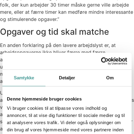
folk, der kun arbejder 30 timer måske gerne ville arbejde
mere, eller at færre timer kan medføre mindre interessante
og stimulerende opgaver.”
Opgaver og tid skal matche
En anden forklaring på den lavere arbejdslyst er, at
arbejdsopgaverne ikke bliver færre med færre
arbejdstimer. Faktisk viser tallene fra God Arbejdslyst-
undersøgelsen, at gruppen, der arbejder færre timer, i
mindre grad føler, de har tid nok til at kunne klare deres
Samtykke
Detaljer
Om
arbejdsopgaver.
Under alle omstændigheder står det klart, at en kortere
Denne hjemmeside bruger cookies
arbejdsuge ikke automatisk giver os mere arbejdslyst. Hvis
vi ikke selv har indflydelse på tilrettelæggelsen af vores
Vi bruger cookies til at tilpasse vores indhold og
arbejde, og hvis den samlede arbejdsbyrde forbliver den
annoncer, til at vise dig funktioner til sociale medier og til
samme, mens tiden til at nå den forkortes, eller hvis der er
at analysere vores trafik. Vi deler også oplysninger om
andre faktorer, i vores liv, der sætter os under pres, kan
din brug af vores hjemmeside med vores partnere inden