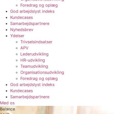
Foredrag og oplæg
God arbejdslyst indeks
Kundecases
Samarbejdspartnere
Nyhedsbrev
Ydelser
Trivselsindsatser
APV
Lederudvikling
HR-udvikling
Teamudvikling
Organisationsudvikling
Foredrag og oplæg
God arbejdslyst indeks
Kundecases
Samarbejdspartnere
Mød os
Balance