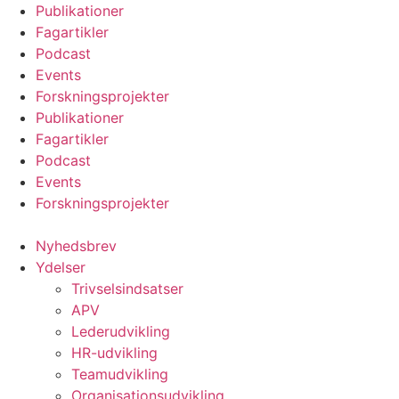
Videre
Publikationer
til
Fagartikler
indhold
Podcast
Events
Forskningsprojekter
Publikationer
Fagartikler
Podcast
Events
Forskningsprojekter
Nyhedsbrev
Ydelser
Trivselsindsatser
APV
Lederudvikling
HR-udvikling
Teamudvikling
Organisationsudvikling