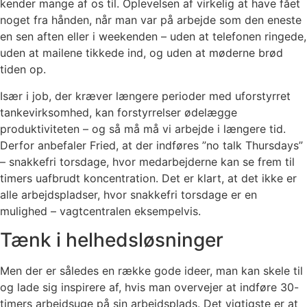
kender mange af os til. Oplevelsen af virkelig at have fået
noget fra hånden, når man var på arbejde som den eneste
en sen aften eller i weekenden – uden at telefonen ringede,
uden at mailene tikkede ind, og uden at møderne brød
tiden op.
Især i job, der kræver længere perioder med uforstyrret
tankevirksomhed, kan forstyrrelser ødelægge
produktiviteten – og så må må vi arbejde i længere tid.
Derfor anbefaler Fried, at der indføres ”no talk Thursdays”
– snakkefri torsdage, hvor medarbejderne kan se frem til
timers uafbrudt koncentration. Det er klart, at det ikke er
alle arbejdspladser, hvor snakkefri torsdage er en
mulighed – vagtcentralen eksempelvis.
Tænk i helhedsløsninger
Men der er således en række gode ideer, man kan skele til
og lade sig inspirere af, hvis man overvejer at indføre 30-
timers arbejdsuge på sin arbejdsplads. Det vigtigste er at