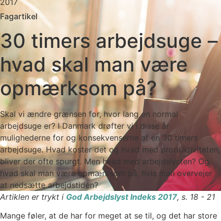
2017
Fagartikel
30 timers arbejdsuge –
hvad skal man være
opmærksom på?
Skal vi ændre grænsen for, hvor lang en normal
arbejdsuge er? I Danmark drøfter vi i disse år
mulighederne for og konsekvenserne af en 30 timers
arbejdsuge. Hvad koster det og hvad med produktiviteten,
bliver der ofte spurgt. Men hvad med arbejdslysten? Og
hvad skal man være opmærksom på, hvis man overvejer
at nedsætte arbejdstiden?
Artiklen er trykt i
God Arbejdslyst Indeks 2017
, s. 18 - 21
Mange føler, at de har for meget at se til, og det har store