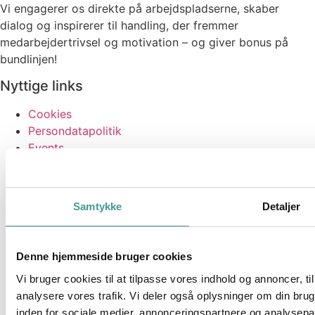
Vi engagerer os direkte på arbejdspladserne, skaber
dialog og inspirerer til handling, der fremmer
medarbejdertrivsel og motivation – og giver bonus på
bundlinjen!
Nyttige links
Cookies
Persondatapolitik
Events
Fagartikler
Forskningsprojekter
Kundecases
Samtykke
Detaljer
Podcast
Publikationer
Samarbejdspartnere
Denne hjemmeside bruger cookies
Cookies
Vi bruger cookies til at tilpasse vores indhold og annoncer, til 
Persondatapolitik
analysere vores trafik. Vi deler også oplysninger om din br
Events
inden for sociale medier, annonceringspartnere og analysepa