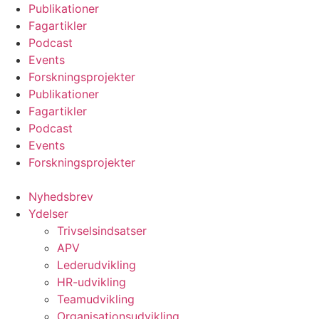
Videre
Publikationer
til
Fagartikler
indhold
Podcast
Events
Forskningsprojekter
Publikationer
Fagartikler
Podcast
Events
Forskningsprojekter
Nyhedsbrev
Ydelser
Trivselsindsatser
APV
Lederudvikling
HR-udvikling
Teamudvikling
Organisationsudvikling