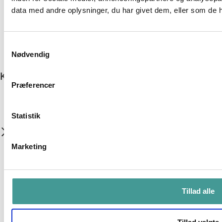
Fagartikler
data med andre oplysninger, du har givet dem, eller som de ha
Forskningsprojekter
Kundecases
Podcast
Samtykkevalg
Publikationer
Nødvendig
Samarbejdspartnere
Kontakt os
Præferencer
Klokhøjen 4, 8200 Aarhus N
videncenter@arbejdslyst.dk
Statistik
CVR:
45294226
Nyhedsbrev
Marketing
Ydelser
Trivselsindsatser
APV
Tillad alle
Lederudvikling
HR-udvikling
Teamudvikling