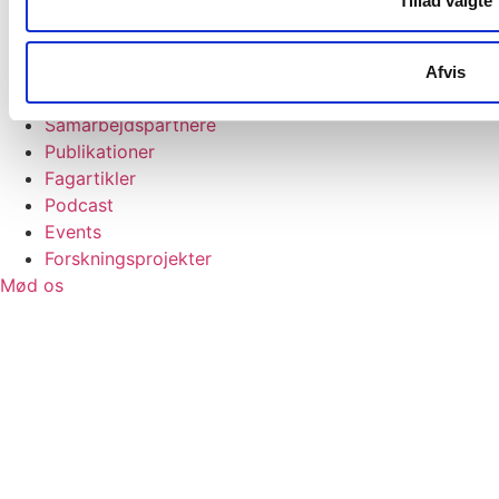
Tillad valgte
Organisationsudvikling
Foredrag og oplæg
God arbejdslyst indeks
Afvis
Kundecases
Samarbejdspartnere
Publikationer
Fagartikler
Podcast
Events
Forskningsprojekter
Mød os