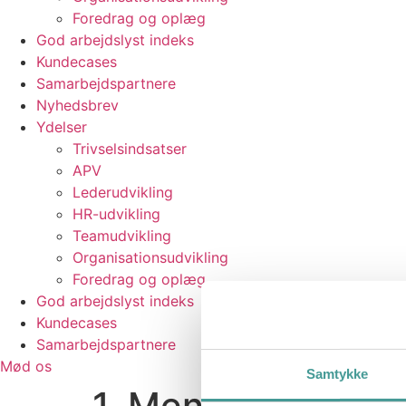
Foredrag og oplæg
God arbejdslyst indeks
Kundecases
Samarbejdspartnere
Nyhedsbrev
Ydelser
Trivselsindsatser
APV
Lederudvikling
HR-udvikling
Teamudvikling
Organisationsudvikling
Foredrag og oplæg
God arbejdslyst indeks
Kundecases
Samarbejdspartnere
Mød os
Samtykke
1. Mening