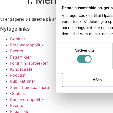
Denne hjemmeside bruger c
Vi bruger cookies til at tilpas
Vi engagerer os direkte på arbejdspladserne, skaber dialog
vores trafik. Vi deler også 
annonceringspartnere og anal
Nyttige links
dem, eller som de har indsaml
Cookies
Persondatapolitik
Samtykkevalg
Nødvendig
Events
Fagartikler
Forskningsprojekter
Kundecases
Podcast
Afvis
Publikationer
Samarbejdspartnere
Cookies
Persondatapolitik
Events
Fagartikler