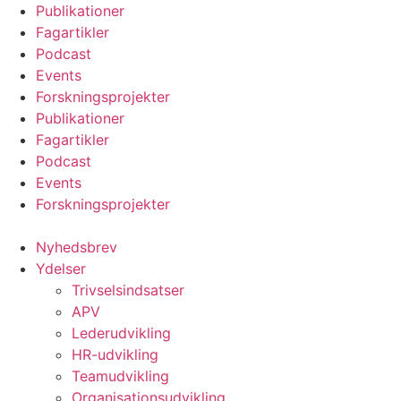
Videre
Publikationer
til
Fagartikler
indhold
Podcast
Events
Forskningsprojekter
Publikationer
Fagartikler
Podcast
Events
Forskningsprojekter
Nyhedsbrev
Ydelser
Trivselsindsatser
APV
Lederudvikling
HR-udvikling
Teamudvikling
Organisationsudvikling