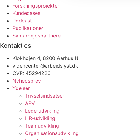
Forskningsprojekter
Kundecases
Podcast
Publikationer
Samarbejdspartnere
Kontakt os
Klokhøjen 4, 8200 Aarhus N
videncenter@arbejdslyst.dk
CVR:
45294226
Nyhedsbrev
Ydelser
Trivselsindsatser
APV
Lederudvikling
HR-udvikling
Teamudvikling
Organisationsudvikling