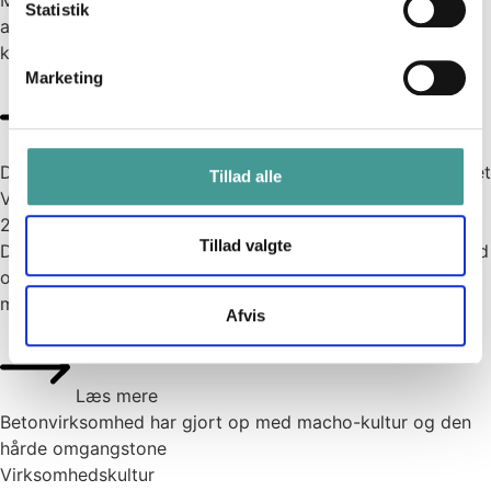
Medarbejderne bliver i stigende grad mødt med krav om,
Statistik
at deres faglighed skal tilpasses løsningen af
kerneopgaven, og at kerneopgaven...
Marketing
Læs mere
Dilemmaer der udfordrer - og udvikler arbejdsfællesskabet
Tillad alle
Virksomhedskultur
2021
Tillad valgte
Dilemmaer udfordrer ofte oplevelsen af tillid, retfærdighed
og samarbejde på en arbejdsplads. Det mener både
medarbejdere og ledere. Dilemmaer kan...
Afvis
Læs mere
Betonvirksomhed har gjort op med macho-kultur og den
hårde omgangstone
Virksomhedskultur