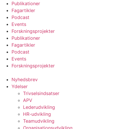
Videre
Publikationer
til
Fagartikler
indhold
Podcast
Events
Forskningsprojekter
Publikationer
Fagartikler
Podcast
Events
Forskningsprojekter
Nyhedsbrev
Ydelser
Trivselsindsatser
APV
Lederudvikling
HR-udvikling
Teamudvikling
Organisationsudvikling