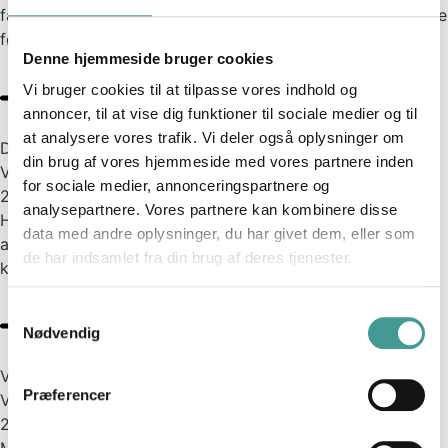
fagligheden og de arbejdsopgaver, der skal løses, må have
førsteprioritet i...
Denne hjemmeside bruger cookies
Vi bruger cookies til at tilpasse vores indhold og
annoncer, til at vise dig funktioner til sociale medier og til
Læs mere
at analysere vores trafik. Vi deler også oplysninger om
Det etiske landskab
din brug af vores hjemmeside med vores partnere inden
Virksomhedskultur
for sociale medier, annonceringspartnere og
2021
analysepartnere. Vores partnere kan kombinere disse
Hvordan forholder man sig etisk til et dilemma på
data med andre oplysninger, du har givet dem, eller som
arbejdspladsen? Og hvad er det i det hele taget, der
de har indsamlet fra din brug af deres tjenester.
kvalificerer...
Samtykkevalg
Nødvendig
Læs mere
Vi vil gerne undgå fejl og styrke fagligheden
Præferencer
Virksomhedskultur
2021